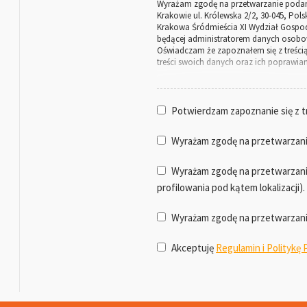
Wyrażam zgodę na przetwarzanie podany
Krakowie ul. Królewska 2/2, 30-045, Pol
Krakowa Śródmieścia XI Wydział Gospod
będącej administratorem danych osobo
Oświadczam że zapoznałem się z treścią
treści swoich danych oraz ich poprawian
Cel przetwarzania danych w Za
Zalass Consulting przetwarza dane oso
Potwierdzam zapoznanie się z t
1. podjęcia na żądanie wykonawcy dział
2. realizacji zawartej z Zalass Consulti
Wyrażam zgodę na przetwarzanie
3.wypełniania obowiązków prawnych cią
art. 6 ust. 1 lit. c) Rozporządzenia RODO
Wyrażam zgodę na przetwarzanie
4. marketingu i promocji, produktów i u
profilowania pod kątem lokalizacji).
5. wewnętrznych celów administracyjnych
Rozporządzenia RODO).
Wyrażam zgodę na przetwarzani
Kategorie przetwarzanych da
Akceptuję
Regulamin i Politykę
Do realizacji zadań konieczne jest poda
Imię
Nazwisko
Email