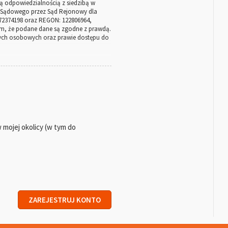
 odpowiedzialnością z siedzibą w
tru Sądowego przez Sąd Rejonowy dla
72374198 oraz REGON: 122806964,
m, że podane dane są zgodne z prawdą.
anych osobowych oraz prawie dostępu do
 ust. 1 lit. b) Rozporządzenia RODO);
ją zawartych umów (podstawa prawna:
mojej okolicy (w tym do
Rozporządzenia RODO);
 (podstawa prawna: art. 6 ust. 1 lit. b