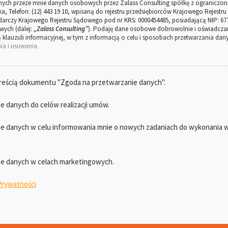
ch przeze mnie danych osobowych przez Zalass Consulting spółkę z ograniczoną
ska, Telefon: (12) 443 19 10, wpisaną do rejestru przedsiębiorców Krajowego Rejes
arczy Krajowego Rejestru Sądowego pod nr KRS: 0000454485, posiadającą NIP: 67
wych (dalej:
„Zalass Consulting”
). Podaję dane osobowe dobrowolnie i oświadcza
 klauzuli informacyjnej, w tym z informacją o celu i sposobach przetwarzania d
ia i usuwania.
lass Consulting
bowe w następujących celach:
reścią dokumentu "Zgoda na przetwarzanie danych".
ań zmierzających do zawarcia umowy z Zalass Consulting (podstawa prawna: art. 6
ng umowy (podstawa prawna: art. 6 ust. 1 lit. b) Rozporządzenia RODO);
 danych do celów realizacji umów.
żących na Zalass Consulting w związku z prowadzeniem działalności i realizac
);
 danych w celu informowania mnie o nowych zadaniach do wykonania w 
sług oferowanych przez Zalass Consulting (podstawa prawna: art. 6 ust. 1 lit. a) 
 Zalass Consulting, w tym statystyki i raportowania wewnętrznego Zalass Consulting
e danych w celach marketingowych.
nych
 Prywatności
nie następujących danych: