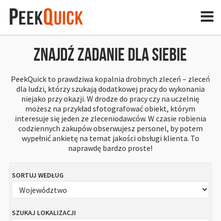
JAK TO DZIAŁA?
Znajdź zadanie dla siebie
SZUKAJ ZADAŃ
PeekQuick to prawdziwa kopalnia drobnych zleceń – zleceń
dla ludzi, którzy szukają dodatkowej pracy do wykonania
ZLEĆ BADANIE
niejako przy okazji. W drodze do pracy czy na uczelnię
możesz na przykład sfotografować obiekt, którym
ZAREJESTRUJ SIĘ
interesuje się jeden ze zleceniodawców. W czasie robienia
codziennych zakupów obserwujesz personel, by potem
ZALOGUJ SIĘ
wypełnić ankietę na temat jakości obsługi klienta. To
naprawdę bardzo proste!
SORTUJ WEDŁUG
SZUKAJ LOKALIZACJI