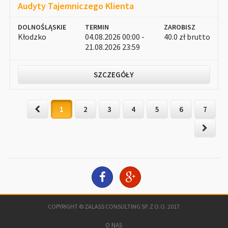
Audyty Tajemniczego Klienta
DOLNOŚLĄSKIE
TERMIN
ZAROBISZ
Kłodzko
04.08.2026 00:00 -
40.0 zł brutto
21.08.2026 23:59
SZCZEGÓŁY
1
2
3
4
5
6
7
COPYRIGHT © ZALASS CONSULTING SP. Z O.O. 2017
O NAS