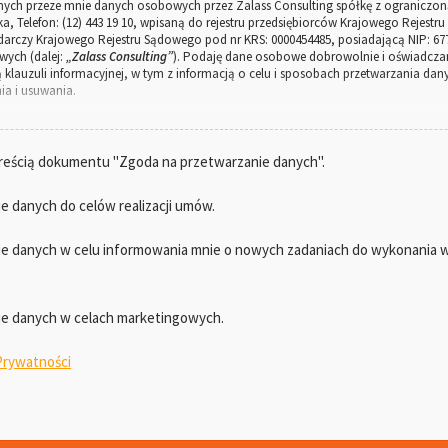
ch przeze mnie danych osobowych przez Zalass Consulting spółkę z ograniczoną
ska, Telefon: (12) 443 19 10, wpisaną do rejestru przedsiębiorców Krajowego Rejes
arczy Krajowego Rejestru Sądowego pod nr KRS: 0000454485, posiadającą NIP: 67
wych (dalej:
„Zalass Consulting”
). Podaję dane osobowe dobrowolnie i oświadcza
 klauzuli informacyjnej, w tym z informacją o celu i sposobach przetwarzania d
ia i usuwania.
lass Consulting
bowe w następujących celach:
reścią dokumentu "Zgoda na przetwarzanie danych".
ań zmierzających do zawarcia umowy z Zalass Consulting (podstawa prawna: art. 6
ng umowy (podstawa prawna: art. 6 ust. 1 lit. b) Rozporządzenia RODO);
 danych do celów realizacji umów.
żących na Zalass Consulting w związku z prowadzeniem działalności i realizac
);
 danych w celu informowania mnie o nowych zadaniach do wykonania w 
sług oferowanych przez Zalass Consulting (podstawa prawna: art. 6 ust. 1 lit. a) 
 Zalass Consulting, w tym statystyki i raportowania wewnętrznego Zalass Consulting
e danych w celach marketingowych.
nych
 Prywatności
nie następujących danych: