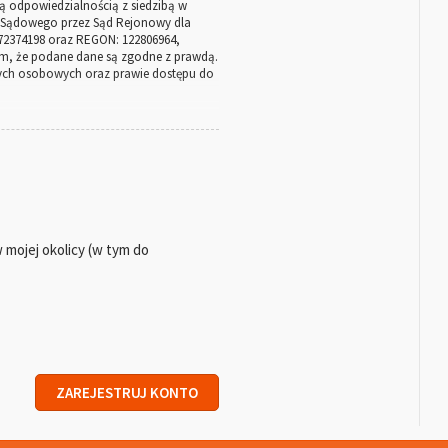
 odpowiedzialnością z siedzibą w
tru Sądowego przez Sąd Rejonowy dla
72374198 oraz REGON: 122806964,
m, że podane dane są zgodne z prawdą.
anych osobowych oraz prawie dostępu do
 ust. 1 lit. b) Rozporządzenia RODO);
ją zawartych umów (podstawa prawna:
mojej okolicy (w tym do
Rozporządzenia RODO);
 (podstawa prawna: art. 6 ust. 1 lit. b