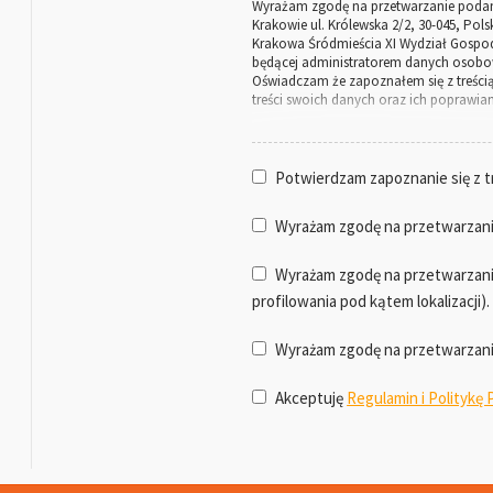
Wyrażam zgodę na przetwarzanie podany
Krakowie ul. Królewska 2/2, 30-045, Pol
Krakowa Śródmieścia XI Wydział Gospod
będącej administratorem danych osobo
Oświadczam że zapoznałem się z treścią
treści swoich danych oraz ich poprawian
Cel przetwarzania danych w Za
Zalass Consulting przetwarza dane oso
Potwierdzam zapoznanie się z t
1. podjęcia na żądanie wykonawcy dział
2. realizacji zawartej z Zalass Consulti
Wyrażam zgodę na przetwarzanie
3.wypełniania obowiązków prawnych cią
art. 6 ust. 1 lit. c) Rozporządzenia RODO
Wyrażam zgodę na przetwarzanie
4. marketingu i promocji, produktów i u
profilowania pod kątem lokalizacji).
5. wewnętrznych celów administracyjnych
Rozporządzenia RODO).
Wyrażam zgodę na przetwarzani
Kategorie przetwarzanych da
Akceptuję
Regulamin i Politykę
Do realizacji zadań konieczne jest poda
Imię
Nazwisko
Email