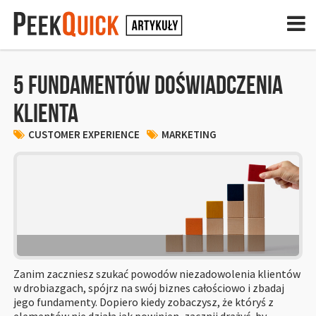
OBSŁUGA KLIENTA
5 fundamentów doświadczenia
CUSTOMER EXPERIENCE
klienta
MARKETING
CUSTOMER EXPERIENCE
MARKETING
CASE STUDIES
ZASTOSOWANIE PEEKQUICKA
ARTYKUŁY
PRZEJDŹ DO PEEKQUICKA
Zanim zaczniesz szukać powodów niezadowolenia klientów
w drobiazgach, spójrz na swój biznes całościowo i zbadaj
jego fundamenty. Dopiero kiedy zobaczysz, że któryś z
elementów nie działa jak powinien, zacznij drążyć, by