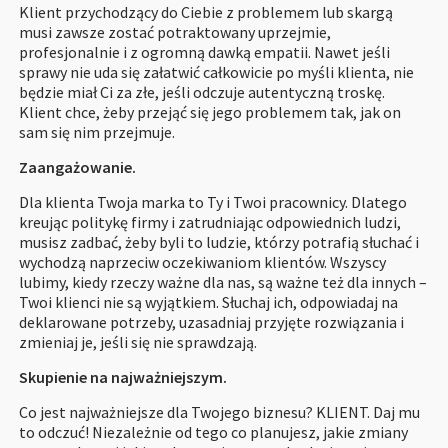
Klient przychodzący do Ciebie z problemem lub skargą
musi zawsze zostać potraktowany uprzejmie,
profesjonalnie i z ogromną dawką empatii. Nawet jeśli
sprawy nie uda się załatwić całkowicie po myśli klienta, nie
będzie miał Ci za złe, jeśli odczuje autentyczną troskę.
Klient chce, żeby przejąć się jego problemem tak, jak on
sam się nim przejmuje.
Zaangażowanie.
Dla klienta Twoja marka to Ty i Twoi pracownicy. Dlatego
kreując politykę firmy i zatrudniając odpowiednich ludzi,
musisz zadbać, żeby byli to ludzie, którzy potrafią słuchać i
wychodzą naprzeciw oczekiwaniom klientów. Wszyscy
lubimy, kiedy rzeczy ważne dla nas, są ważne też dla innych –
Twoi klienci nie są wyjątkiem. Słuchaj ich, odpowiadaj na
deklarowane potrzeby, uzasadniaj przyjęte rozwiązania i
zmieniaj je, jeśli się nie sprawdzają.
Skupienie na najważniejszym.
Co jest najważniejsze dla Twojego biznesu? KLIENT. Daj mu
to odczuć! Niezależnie od tego co planujesz, jakie zmiany